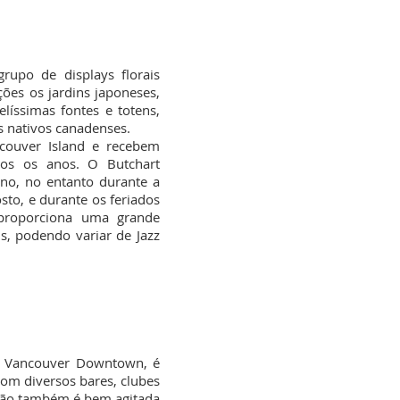
upo de displays florais
ções os jardins japoneses,
líssimas fontes e totens,
s nativos canadenses.
couver Island e recebem
dos os anos.
O Butchart
ano, no entanto d
urante a
sto, e durante os feriados
proporciona uma grande
s, podendo variar de Jazz
e Vancouver
Downtown, é
com diversos bares, clubes
gião também é bem agitada