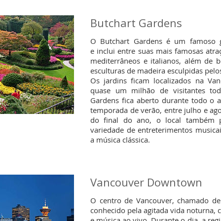
Butchart Gardens
O Butchart Gardens é um famoso gr
e inclui entre suas mais famosas atra
mediterrâneos e italianos, além de be
esculturas de madeira esculpidas pelo
Os jardins ficam localizados na
Van
quase um milhão de visitantes to
Gardens fica aberto durante todo o 
temporada de verão, entre julho e ago
do final do ano, o local também 
variedade de entreterimentos musicai
a música clássica.
Vancouver Downtown
O centro de Vancouver, chamado d
conhecido pela agitada vida noturna, 
e música ao vivo. Durante o dia, a re