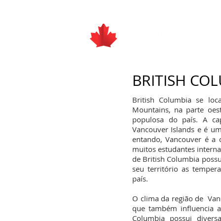
BRITISH CO
British Columbia se loc
Mountains, na parte oest
populosa do país. A capi
Vancouver Islands e é um
entando, Vancouver é a c
muitos estudantes internac
de British Columbia poss
seu território as temper
país.
O clima da região de Va
que também influencia a 
Columbia possui diver