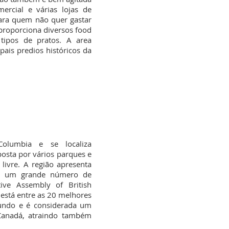
rcial e várias lojas de
Para quem não quer gastar
roporciona diversos food
 tipos de pratos. A area
ais predios históricos da
Columbia e se localiza
osta por vários parques e
livre. A região apresenta
lui um grande número de
ative Assembly of British
 está entre as 20 melhores
undo e é considerada um
 Canadá, atraindo também