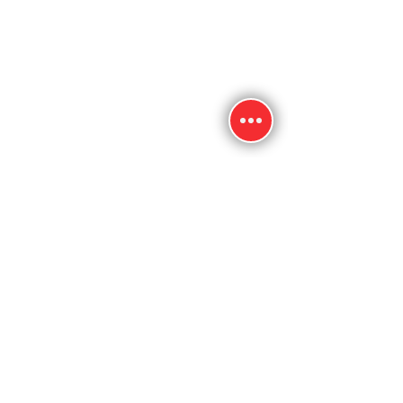
SERVIÇOS
Escolas de Inglês
Colleges e Universidades
Imigração
Seguro Saúde
Homestay
Tradução Juramentada
CONTATO
Atendimento